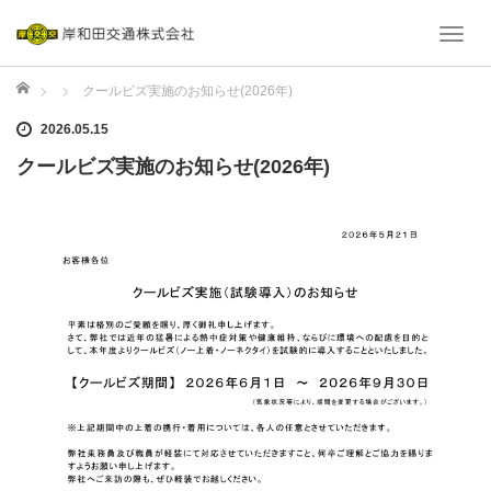
T
o
ホーム
g
クールビズ実施のお知らせ(2026年)
g
2026.05.15
l
クールビズ実施のお知らせ(2026年)
e
n
a
v
i
g
a
t
i
o
n