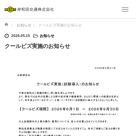
T
o
ホーム
g
お知らせ
クールビズ実施のお知らせ
g
2026.05.15
お知らせ
l
クールビズ実施のお知らせ
e
n
a
v
i
g
a
t
i
o
n